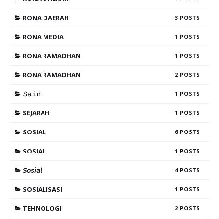
RONA DAERAH
3
RONA MEDIA
1
RONA RAMADHAN
1
RONA RAMADHAN
2
𝚂𝚊𝚒𝚗
1
SEJARAH
1
SOSIAL
6
SOSIAL
1
𝘚𝘰𝘴𝘪𝘢𝘭
4
SOSIALISASI
1
TEHNOLOGI
2