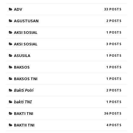
ADV
33
AGUSTUSAN
2
AKSI SOSIAL
1
AKSI SOSIAL
3
ASUSILA
1
BAKSOS
1
BAKSOS TNI
1
𝘉𝘢𝘬𝘵𝘪 𝘗𝘰𝘭𝘳𝘪
2
𝘣𝘢𝘬𝘵𝘪 𝘛𝘕𝘐
1
BAKTI TNI
36
BAKTII TNI
4