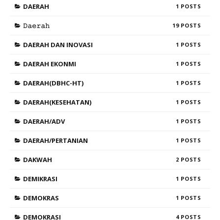
DAERAH
1
𝙳𝚊𝚎𝚛𝚊𝚑
19
DAERAH DAN INOVASI
1
DAERAH EKONMI
1
DAERAH(DBHC-HT)
1
DAERAH(KESEHATAN)
1
DAERAH/ADV
1
DAERAH/PERTANIAN
1
DAKWAH
2
DEMIKRASI
1
DEMOKRAS
1
DEMOKRASI
4