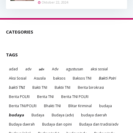
Oktober 22, 2024
CATEGORIES
TAGS
adad
adv
𝐚𝐝𝐯
Adv
agustusan
aksi sosial
Aksi Sosial
Asusila
baksos
Baksos TNI
𝘉𝘢𝘬𝘵𝘪 𝘗𝘰𝘭𝘳𝘪
𝘣𝘢𝘬𝘵𝘪 𝘛𝘕𝘐
Bakti TNI
Baktii TNI
Berita birokrasi
Berita POLRI
Berita TNI
Berita TNI POLRI
Berita TNI/POLRI
Bhakti TNI
Blitar Kriminal
budaya
𝙗𝙪𝙙𝙖𝙮𝙖
Budaya
Budaya (adv)
budaya daerah
Budaya daerah
Budaya dan opini
Budaya dan tradisi/adv