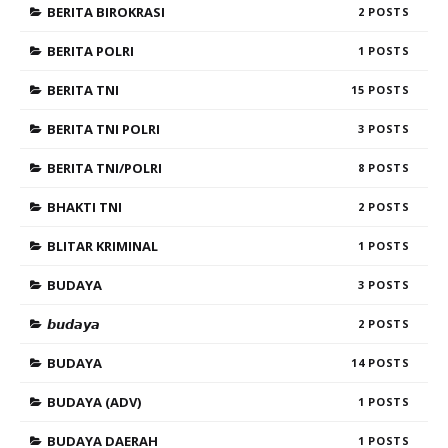
BERITA BIROKRASI
2
BERITA POLRI
1
BERITA TNI
15
BERITA TNI POLRI
3
BERITA TNI/POLRI
8
BHAKTI TNI
2
BLITAR KRIMINAL
1
BUDAYA
3
𝙗𝙪𝙙𝙖𝙮𝙖
2
BUDAYA
14
BUDAYA (ADV)
1
BUDAYA DAERAH
1