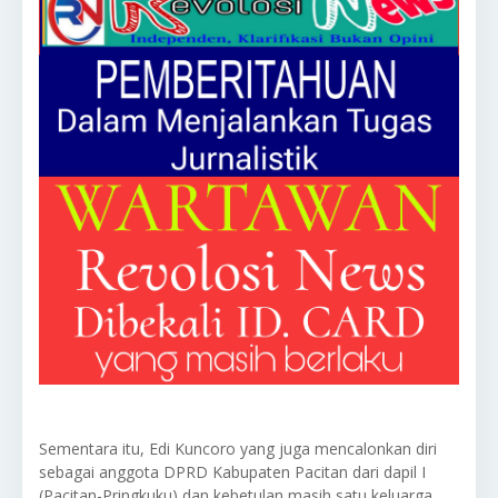
Sementara itu, Edi Kuncoro yang juga mencalonkan diri
sebagai anggota DPRD Kabupaten Pacitan dari dapil I
(Pacitan-Pringkuku) dan kebetulan masih satu keluarga