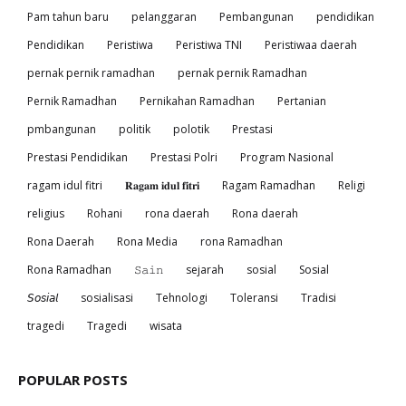
Pam tahun baru
pelanggaran
Pembangunan
pendidikan
Pendidikan
Peristiwa
Peristiwa TNI
Peristiwaa daerah
pernak pernik ramadhan
pernak pernik Ramadhan
Pernik Ramadhan
Pernikahan Ramadhan
Pertanian
pmbangunan
politik
polotik
Prestasi
Prestasi Pendidikan
Prestasi Polri
Program Nasional
ragam idul fitri
𝐑𝐚𝐠𝐚𝐦 𝐢𝐝𝐮𝐥 𝐟𝐢𝐭𝐫𝐢
Ragam Ramadhan
Religi
religius
Rohani
rona daerah
Rona daerah
Rona Daerah
Rona Media
rona Ramadhan
Rona Ramadhan
𝚂𝚊𝚒𝚗
sejarah
sosial
Sosial
𝘚𝘰𝘴𝘪𝘢𝘭
sosialisasi
Tehnologi
Toleransi
Tradisi
tragedi
Tragedi
wisata
POPULAR POSTS