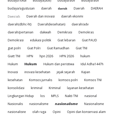
Budaya lokal
Budaya(adv)
budaya/adv
Budaya/adv
budaya/agustusan
daerah
𝐝𝐚𝐞𝐫𝐚𝐡
Daerah
DAERAH
𝙳𝚊𝚎𝚛𝚊𝚑
Daerah dan inovasi
daerah ekonmi
daerah(dbhc-ht)
Daerah(kesehatan)
daerah/adv
daerah/pertanian
dakwah
Demikrasi
Demokras
Demokrasi
edukasi politik
Giat lebaran
Giat PAUD
giat polri
Giat Polri
Giat Ramadhan
Giat TNI
Giatt TNI
HPN
hpn 2026
HPN 2026
hukum
Hukum
𝗛𝘂𝗸𝘂𝗺
Hukum dan peristiwa
Idul Adha1447h
Inovasi
inovasi kesehatan
jejak sejarah
Kajian
kesehatan
Komsos jurnalis
komsos polri
Komsos TNI
konsolidasi
kriminal
Kriminal
layanan kesehatan
Lingkungan Hidup
los
MPLS
Nakti TNI
nasional
Nasionalis
nasionalisme
𝙣𝙖𝙨𝙞𝙤𝙣𝙖𝙡𝙞𝙨𝙢𝙚
Nasionalisme
nasionalisne
olah raga
Opini
Opini dan konservasi alam