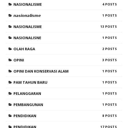
NASIONALISME
4
𝙣𝙖𝙨𝙞𝙤𝙣𝙖𝙡𝙞𝙨𝙢𝙚
1
NASIONALISME
13
NASIONALISNE
1
OLAH RAGA
2
OPINI
3
OPINI DAN KONSERVASI ALAM
1
PAM TAHUN BARU
1
PELANGGARAN
1
PEMBANGUNAN
1
PENDIDIKAN
8
PENDIDIKAN
17