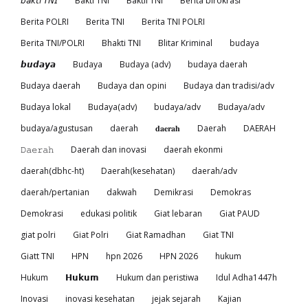
𝘣𝘢𝘬𝘵𝘪 𝘛𝘕𝘐
Bakti TNI
Baktii TNI
Berita birokrasi
Berita POLRI
Berita TNI
Berita TNI POLRI
Berita TNI/POLRI
Bhakti TNI
Blitar Kriminal
budaya
𝙗𝙪𝙙𝙖𝙮𝙖
Budaya
Budaya (adv)
budaya daerah
Budaya daerah
Budaya dan opini
Budaya dan tradisi/adv
Budaya lokal
Budaya(adv)
budaya/adv
Budaya/adv
budaya/agustusan
daerah
𝐝𝐚𝐞𝐫𝐚𝐡
Daerah
DAERAH
𝙳𝚊𝚎𝚛𝚊𝚑
Daerah dan inovasi
daerah ekonmi
daerah(dbhc-ht)
Daerah(kesehatan)
daerah/adv
daerah/pertanian
dakwah
Demikrasi
Demokras
Demokrasi
edukasi politik
Giat lebaran
Giat PAUD
giat polri
Giat Polri
Giat Ramadhan
Giat TNI
Giatt TNI
HPN
hpn 2026
HPN 2026
hukum
Hukum
𝗛𝘂𝗸𝘂𝗺
Hukum dan peristiwa
Idul Adha1447h
Inovasi
inovasi kesehatan
jejak sejarah
Kajian