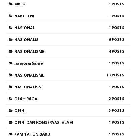
MPLS
1
NAKTI TNI
1
NASIONAL
1
NASIONALIS
6
NASIONALISME
4
𝙣𝙖𝙨𝙞𝙤𝙣𝙖𝙡𝙞𝙨𝙢𝙚
1
NASIONALISME
13
NASIONALISNE
1
OLAH RAGA
2
OPINI
3
OPINI DAN KONSERVASI ALAM
1
PAM TAHUN BARU
1