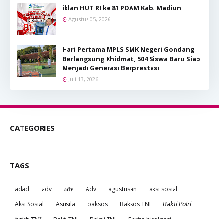
iklan HUT RI ke 81 PDAM Kab. Madiun
Agustus 05, 2026
Hari Pertama MPLS SMK Negeri Gondang
Berlangsung Khidmat, 504 Siswa Baru Siap
Menjadi Generasi Berprestasi
Juli 13, 2026
CATEGORIES
TAGS
adad
adv
𝐚𝐝𝐯
Adv
agustusan
aksi sosial
Aksi Sosial
Asusila
baksos
Baksos TNI
𝘉𝘢𝘬𝘵𝘪 𝘗𝘰𝘭𝘳𝘪