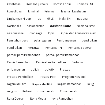
kesehatan
Komsos jurnalis
komsos polri
Komsos TNI
konsolidasi
kriminal
Kriminal
layanan kesehatan
Lingkungan Hidup
los
MPLS
Nakti TNI
nasional
Nasionalis
nasionalisme
𝙣𝙖𝙨𝙞𝙤𝙣𝙖𝙡𝙞𝙨𝙢𝙚
Nasionalisme
nasionalisne
olah raga
Opini
Opini dan konservasi alam
Pam tahun baru
pelanggaran
Pembangunan
pendidikan
Pendidikan
Peristiwa
Peristiwa TNI
Peristiwaa daerah
pernak pernik ramadhan
pernak pernik Ramadhan
Pernik Ramadhan
Pernikahan Ramadhan
Pertanian
pmbangunan
politik
polotik
Prestasi
Prestasi Pendidikan
Prestasi Polri
Program Nasional
ragam idul fitri
𝐑𝐚𝐠𝐚𝐦 𝐢𝐝𝐮𝐥 𝐟𝐢𝐭𝐫𝐢
Ragam Ramadhan
Religi
religius
Rohani
rona daerah
Rona daerah
Rona Daerah
Rona Media
rona Ramadhan