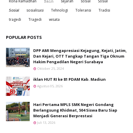
Rona Ramadhan
𝚂𝚊𝚒𝚗
sejarah
sosial
Sosial
𝘚𝘰𝘴𝘪𝘢𝘭
sosialisasi
Tehnologi
Toleransi
Tradisi
tragedi
Tragedi
wisata
POPULAR POSTS
DPP AMI Mengapresiasi Kejagung, Kejati, Jatim,
Dan Kejari, OTT Tangkap Tangan Tiga Oknum
Hakim Pengadilan Negeri Surabaya
Oktober 25, 2024
iklan HUT RI ke 81 PDAM Kab. Madiun
Agustus 05, 2026
Hari Pertama MPLS SMK Negeri Gondang
Berlangsung Khidmat, 504 Siswa Baru Siap
Menjadi Generasi Berprestasi
Juli 13, 2026