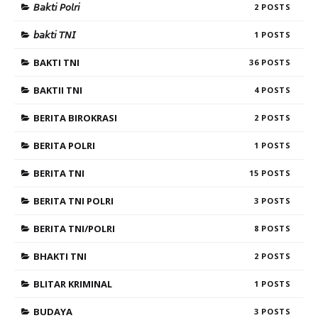
𝘉𝘢𝘬𝘵𝘪 𝘗𝘰𝘭𝘳𝘪
2
𝘣𝘢𝘬𝘵𝘪 𝘛𝘕𝘐
1
BAKTI TNI
36
BAKTII TNI
4
BERITA BIROKRASI
2
BERITA POLRI
1
BERITA TNI
15
BERITA TNI POLRI
3
BERITA TNI/POLRI
8
BHAKTI TNI
2
BLITAR KRIMINAL
1
BUDAYA
3