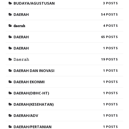
BUDAYA/AGUSTUSAN
3
DAERAH
54
𝐝𝐚𝐞𝐫𝐚𝐡
4
DAERAH
65
DAERAH
1
𝙳𝚊𝚎𝚛𝚊𝚑
19
DAERAH DAN INOVASI
1
DAERAH EKONMI
1
DAERAH(DBHC-HT)
1
DAERAH(KESEHATAN)
1
DAERAH/ADV
1
DAERAH/PERTANIAN
1