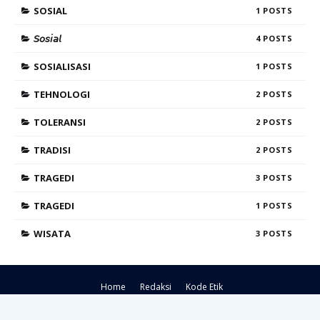
SOSIAL
1
𝘚𝘰𝘴𝘪𝘢𝘭
4
SOSIALISASI
1
TEHNOLOGI
2
TOLERANSI
2
TRADISI
2
TRAGEDI
3
TRAGEDI
1
WISATA
3
Home
Redaksi
Kode Etik
Crafted with
by
Blogspot Theme
| Distributed by
Gooyaabi Themes