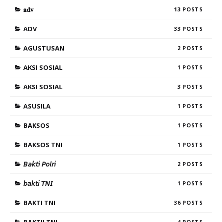
𝐚𝐝𝐯
13
ADV
33
AGUSTUSAN
2
AKSI SOSIAL
1
AKSI SOSIAL
3
ASUSILA
1
BAKSOS
1
BAKSOS TNI
1
𝘉𝘢𝘬𝘵𝘪 𝘗𝘰𝘭𝘳𝘪
2
𝘣𝘢𝘬𝘵𝘪 𝘛𝘕𝘐
1
BAKTI TNI
36
4