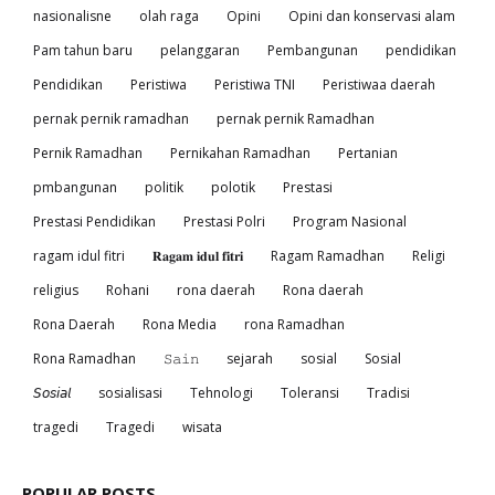
nasionalisne
olah raga
Opini
Opini dan konservasi alam
Pam tahun baru
pelanggaran
Pembangunan
pendidikan
Pendidikan
Peristiwa
Peristiwa TNI
Peristiwaa daerah
pernak pernik ramadhan
pernak pernik Ramadhan
Pernik Ramadhan
Pernikahan Ramadhan
Pertanian
pmbangunan
politik
polotik
Prestasi
Prestasi Pendidikan
Prestasi Polri
Program Nasional
ragam idul fitri
𝐑𝐚𝐠𝐚𝐦 𝐢𝐝𝐮𝐥 𝐟𝐢𝐭𝐫𝐢
Ragam Ramadhan
Religi
religius
Rohani
rona daerah
Rona daerah
Rona Daerah
Rona Media
rona Ramadhan
Rona Ramadhan
𝚂𝚊𝚒𝚗
sejarah
sosial
Sosial
𝘚𝘰𝘴𝘪𝘢𝘭
sosialisasi
Tehnologi
Toleransi
Tradisi
tragedi
Tragedi
wisata
POPULAR POSTS