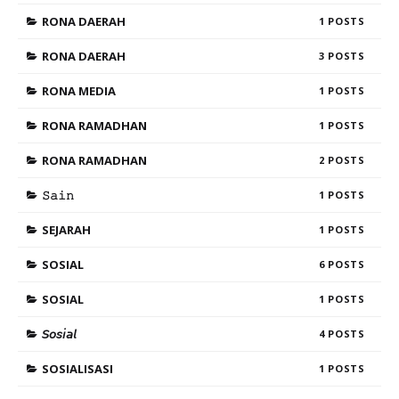
RONA DAERAH
1
RONA DAERAH
3
RONA MEDIA
1
RONA RAMADHAN
1
RONA RAMADHAN
2
𝚂𝚊𝚒𝚗
1
SEJARAH
1
SOSIAL
6
SOSIAL
1
𝘚𝘰𝘴𝘪𝘢𝘭
4
SOSIALISASI
1