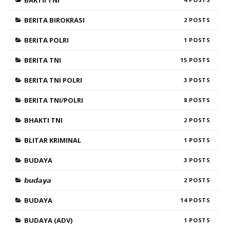
BAKTII TNI
BERITA BIROKRASI
2
BERITA POLRI
1
BERITA TNI
15
BERITA TNI POLRI
3
BERITA TNI/POLRI
8
BHAKTI TNI
2
BLITAR KRIMINAL
1
BUDAYA
3
𝙗𝙪𝙙𝙖𝙮𝙖
2
BUDAYA
14
BUDAYA (ADV)
1