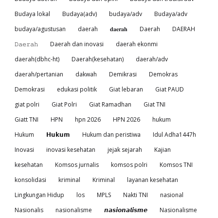
Budaya lokal
Budaya(adv)
budaya/adv
Budaya/adv
budaya/agustusan
daerah
𝐝𝐚𝐞𝐫𝐚𝐡
Daerah
DAERAH
𝙳𝚊𝚎𝚛𝚊𝚑
Daerah dan inovasi
daerah ekonmi
daerah(dbhc-ht)
Daerah(kesehatan)
daerah/adv
daerah/pertanian
dakwah
Demikrasi
Demokras
Demokrasi
edukasi politik
Giat lebaran
Giat PAUD
giat polri
Giat Polri
Giat Ramadhan
Giat TNI
Giatt TNI
HPN
hpn 2026
HPN 2026
hukum
Hukum
𝗛𝘂𝗸𝘂𝗺
Hukum dan peristiwa
Idul Adha1447h
Inovasi
inovasi kesehatan
jejak sejarah
Kajian
kesehatan
Komsos jurnalis
komsos polri
Komsos TNI
konsolidasi
kriminal
Kriminal
layanan kesehatan
Lingkungan Hidup
los
MPLS
Nakti TNI
nasional
Nasionalis
nasionalisme
𝙣𝙖𝙨𝙞𝙤𝙣𝙖𝙡𝙞𝙨𝙢𝙚
Nasionalisme