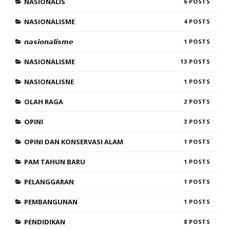
NASIONALIS
6
NASIONALISME
4
𝙣𝙖𝙨𝙞𝙤𝙣𝙖𝙡𝙞𝙨𝙢𝙚
1
NASIONALISME
13
NASIONALISNE
1
OLAH RAGA
2
OPINI
3
OPINI DAN KONSERVASI ALAM
1
PAM TAHUN BARU
1
PELANGGARAN
1
PEMBANGUNAN
1
PENDIDIKAN
8