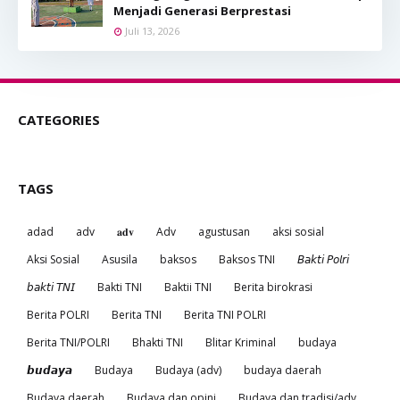
Menjadi Generasi Berprestasi
Juli 13, 2026
CATEGORIES
TAGS
adad
adv
𝐚𝐝𝐯
Adv
agustusan
aksi sosial
Aksi Sosial
Asusila
baksos
Baksos TNI
𝘉𝘢𝘬𝘵𝘪 𝘗𝘰𝘭𝘳𝘪
𝘣𝘢𝘬𝘵𝘪 𝘛𝘕𝘐
Bakti TNI
Baktii TNI
Berita birokrasi
Berita POLRI
Berita TNI
Berita TNI POLRI
Berita TNI/POLRI
Bhakti TNI
Blitar Kriminal
budaya
𝙗𝙪𝙙𝙖𝙮𝙖
Budaya
Budaya (adv)
budaya daerah
Budaya daerah
Budaya dan opini
Budaya dan tradisi/adv