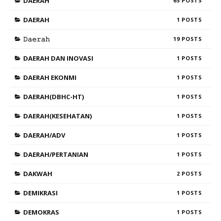
DAERAH
65
DAERAH
1
𝙳𝚊𝚎𝚛𝚊𝚑
19
DAERAH DAN INOVASI
1
DAERAH EKONMI
1
DAERAH(DBHC-HT)
1
DAERAH(KESEHATAN)
1
DAERAH/ADV
1
DAERAH/PERTANIAN
1
DAKWAH
2
DEMIKRASI
1
DEMOKRAS
1