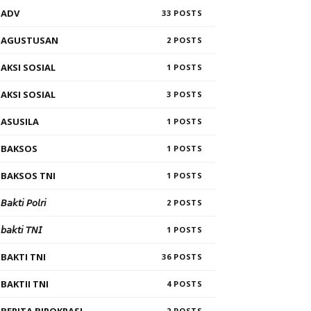
ADV
33
AGUSTUSAN
2
AKSI SOSIAL
1
AKSI SOSIAL
3
ASUSILA
1
BAKSOS
1
BAKSOS TNI
1
𝘉𝘢𝘬𝘵𝘪 𝘗𝘰𝘭𝘳𝘪
2
𝘣𝘢𝘬𝘵𝘪 𝘛𝘕𝘐
1
BAKTI TNI
36
BAKTII TNI
4
2