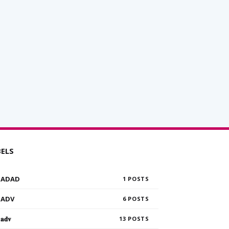
BELS
ADAD
1
ADV
6
𝐚𝐝𝐯
13