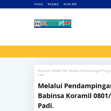
Home
Redaksi
Kode Etik
Beranda
Bhakti TNI
Melalui Pendampingan Progra
Padi.
Melalui Pendampinga
Babinsa Koramil 0801/
Padi.