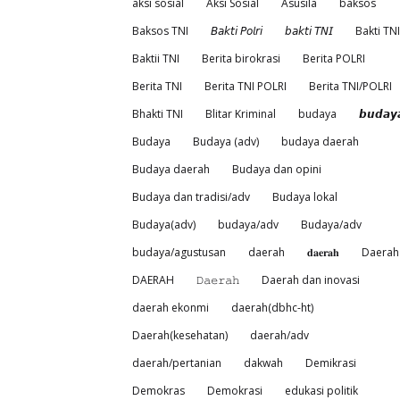
aksi sosial
Aksi Sosial
Asusila
baksos
Baksos TNI
𝘉𝘢𝘬𝘵𝘪 𝘗𝘰𝘭𝘳𝘪
𝘣𝘢𝘬𝘵𝘪 𝘛𝘕𝘐
Bakti TNI
Baktii TNI
Berita birokrasi
Berita POLRI
Berita TNI
Berita TNI POLRI
Berita TNI/POLRI
Bhakti TNI
Blitar Kriminal
budaya
𝙗𝙪𝙙𝙖𝙮
Budaya
Budaya (adv)
budaya daerah
Budaya daerah
Budaya dan opini
Budaya dan tradisi/adv
Budaya lokal
Budaya(adv)
budaya/adv
Budaya/adv
budaya/agustusan
daerah
𝐝𝐚𝐞𝐫𝐚𝐡
Daerah
DAERAH
𝙳𝚊𝚎𝚛𝚊𝚑
Daerah dan inovasi
daerah ekonmi
daerah(dbhc-ht)
Daerah(kesehatan)
daerah/adv
daerah/pertanian
dakwah
Demikrasi
Demokras
Demokrasi
edukasi politik