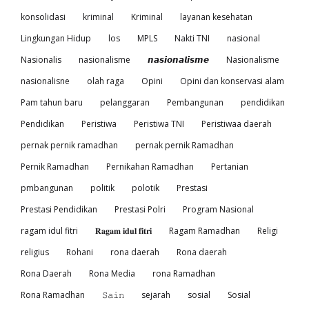
konsolidasi
kriminal
Kriminal
layanan kesehatan
Lingkungan Hidup
los
MPLS
Nakti TNI
nasional
Nasionalis
nasionalisme
𝙣𝙖𝙨𝙞𝙤𝙣𝙖𝙡𝙞𝙨𝙢𝙚
Nasionalisme
nasionalisne
olah raga
Opini
Opini dan konservasi alam
Pam tahun baru
pelanggaran
Pembangunan
pendidikan
Pendidikan
Peristiwa
Peristiwa TNI
Peristiwaa daerah
pernak pernik ramadhan
pernak pernik Ramadhan
Pernik Ramadhan
Pernikahan Ramadhan
Pertanian
pmbangunan
politik
polotik
Prestasi
Prestasi Pendidikan
Prestasi Polri
Program Nasional
ragam idul fitri
𝐑𝐚𝐠𝐚𝐦 𝐢𝐝𝐮𝐥 𝐟𝐢𝐭𝐫𝐢
Ragam Ramadhan
Religi
religius
Rohani
rona daerah
Rona daerah
Rona Daerah
Rona Media
rona Ramadhan
Rona Ramadhan
𝚂𝚊𝚒𝚗
sejarah
sosial
Sosial