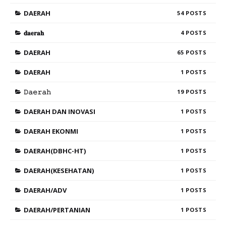
DAERAH
54
𝐝𝐚𝐞𝐫𝐚𝐡
4
DAERAH
65
DAERAH
1
𝙳𝚊𝚎𝚛𝚊𝚑
19
DAERAH DAN INOVASI
1
DAERAH EKONMI
1
DAERAH(DBHC-HT)
1
DAERAH(KESEHATAN)
1
DAERAH/ADV
1
DAERAH/PERTANIAN
1