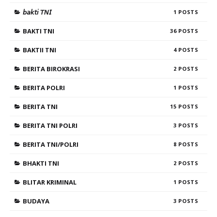
𝘣𝘢𝘬𝘵𝘪 𝘛𝘕𝘐
1
BAKTI TNI
36
BAKTII TNI
4
BERITA BIROKRASI
2
BERITA POLRI
1
BERITA TNI
15
BERITA TNI POLRI
3
BERITA TNI/POLRI
8
BHAKTI TNI
2
BLITAR KRIMINAL
1
BUDAYA
3