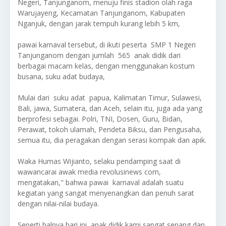
Negeri, Tanjunganom, menuju finis stadion olah raga
Warujayeng, Kecamatan Tanjunganom, Kabupaten
Nganjuk, dengan jarak tempuh kurang lebih 5 km,
pawai karnaval tersebut, di ikuti peserta SMP 1 Negeri
Tanjunganom dengan jumlah 565 anak didik dari
berbagai macam kelas, dengan menggunakan kostum
busana, suku adat budaya,
Mulai dari suku adat papua, Kalimatan Timur, Sulawesi,
Bali, jawa, Sumatera, dan Aceh, selain itu, juga ada yang
berprofesi sebagai. Polri, TNI, Dosen, Guru, Bidan,
Perawat, tokoh ulamah, Pendeta Biksu, dan Pengusaha,
semua itu, dia peragakan dengan serasi kompak dan apik.
Waka Humas Wijianto, selaku pendamping saat di
wawancarai awak media revolusinews com,
mengatakan," bahwa pawai karnaval adalah suatu
kegiatan yang sangat menyenangkan dan penuh sarat
dengan nilai-nilai budaya.
Seperti halnya hari ini, anak didik kami sangat senang dan