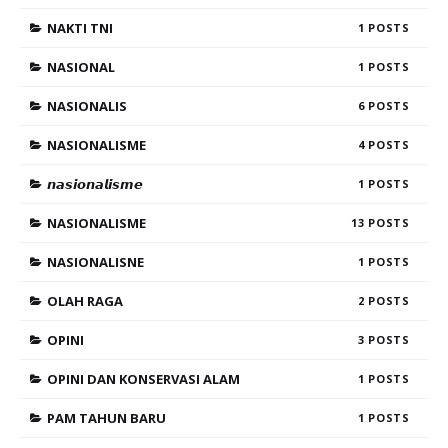
NAKTI TNI
1
NASIONAL
1
NASIONALIS
6
NASIONALISME
4
𝙣𝙖𝙨𝙞𝙤𝙣𝙖𝙡𝙞𝙨𝙢𝙚
1
NASIONALISME
13
NASIONALISNE
1
OLAH RAGA
2
OPINI
3
OPINI DAN KONSERVASI ALAM
1
PAM TAHUN BARU
1