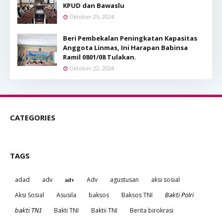
KPUD dan Bawaslu
Oktober 25, 2024
Beri Pembekalan Peningkatan Kapasitas
Anggota Linmas, Ini Harapan Babinsa
Ramil 0801/08 Tulakan.
Oktober 22, 2024
CATEGORIES
TAGS
adad
adv
𝐚𝐝𝐯
Adv
agustusan
aksi sosial
Aksi Sosial
Asusila
baksos
Baksos TNI
𝘉𝘢𝘬𝘵𝘪 𝘗𝘰𝘭𝘳𝘪
𝘣𝘢𝘬𝘵𝘪 𝘛𝘕𝘐
Bakti TNI
Baktii TNI
Berita birokrasi