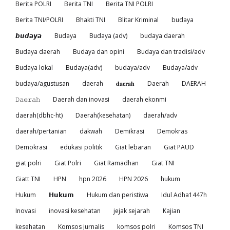
Berita POLRI
Berita TNI
Berita TNI POLRI
Berita TNI/POLRI
Bhakti TNI
Blitar Kriminal
budaya
𝙗𝙪𝙙𝙖𝙮𝙖
Budaya
Budaya (adv)
budaya daerah
Budaya daerah
Budaya dan opini
Budaya dan tradisi/adv
Budaya lokal
Budaya(adv)
budaya/adv
Budaya/adv
budaya/agustusan
daerah
𝐝𝐚𝐞𝐫𝐚𝐡
Daerah
DAERAH
𝙳𝚊𝚎𝚛𝚊𝚑
Daerah dan inovasi
daerah ekonmi
daerah(dbhc-ht)
Daerah(kesehatan)
daerah/adv
daerah/pertanian
dakwah
Demikrasi
Demokras
Demokrasi
edukasi politik
Giat lebaran
Giat PAUD
giat polri
Giat Polri
Giat Ramadhan
Giat TNI
Giatt TNI
HPN
hpn 2026
HPN 2026
hukum
Hukum
𝗛𝘂𝗸𝘂𝗺
Hukum dan peristiwa
Idul Adha1447h
Inovasi
inovasi kesehatan
jejak sejarah
Kajian
kesehatan
Komsos jurnalis
komsos polri
Komsos TNI