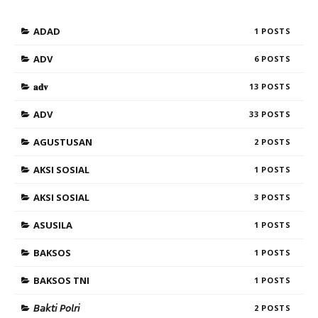
ADAD
1
ADV
6
𝐚𝐝𝐯
13
ADV
33
AGUSTUSAN
2
AKSI SOSIAL
1
AKSI SOSIAL
3
ASUSILA
1
BAKSOS
1
BAKSOS TNI
1
𝘉𝘢𝘬𝘵𝘪 𝘗𝘰𝘭𝘳𝘪
2