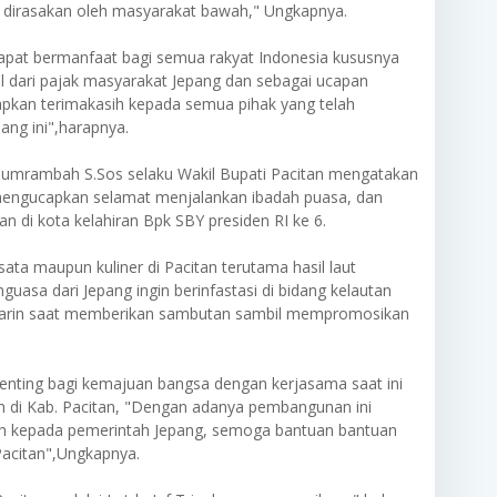
a dirasakan oleh masyarakat bawah," Ungkapnya.
pat bermanfaat bagi semua rakyat Indonesia kususnya
l dari pajak masyarakat Jepang dan sebagai ucapan
apkan terimakasih kepada semua pihak yang telah
ng ini",harapnya.
 Sumrambah S.Sos selaku Wakil Bupati Pacitan mengatakan
engucapkan selamat menjalankan ibadah puasa, dan
n di kota kelahiran Bpk SBY presiden RI ke 6.
a maupun kuliner di Pacitan terutama hasil laut
asa dari Jepang ingin berinfastasi di bidang kelautan
gagarin saat memberikan sambutan sambil mempromosikan
nting bagi kemajuan bangsa dengan kerjasama saat ini
n di Kab. Pacitan, "Dengan adanya pembangunan ini
h kepada pemerintah Jepang, semoga bantuan bantuan
Pacitan",Ungkapnya.