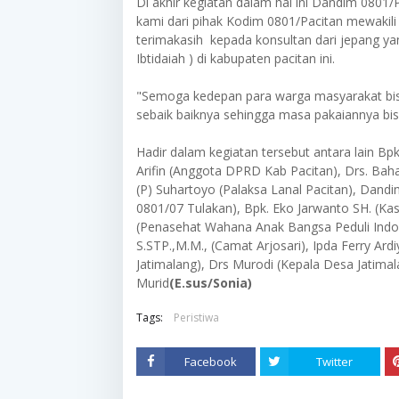
Di akhir kegiatan dalam hal ini Dandim 0801
kami dari pihak Kodim 0801/Pacitan mewakil
terimakasih kepada konsultan dari jepang y
Ibtidaiah ) di kabupaten pacitan ini.
"Semoga kedepan para warga masyarakat bi
sebaik baiknya sehingga masa pakaiannya bis
Hadir dalam kegiatan tersebut antara lain Bp
Arifin (Anggota DPRD Kab Pacitan), Drs. Bah
(P) Suhartoyo (Palaksa Lanal Pacitan), Dandim
0801/07 Tulakan), Bpk. Eko Jarwanto SH. (K
(Penasehat Wahana Anak Bangsa Peduli Indo
S.STP.,M.M., (Camat Arjosari), Ipda Ferry Ard
Jatimalang), Drs Murodi (Kepala Desa Jatimal
Murid
(E.sus/Sonia)
Tags:
Peristiwa
Facebook
Twitter