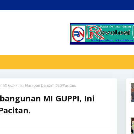
 MI GUPPI, Ini Harapan Dandim 080/Pacitan.
bangunan MI GUPPI, Ini
acitan.