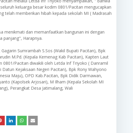
/Pacitan melalui Letda Inf Triyoko menyampaikan, " bahwa
i seluruh keluarga besar kodim 0801/Pacitan mengucapkan
ang telah memberikan hibah kepada sekolah MI ( Madrasah
sa menikmati dan memanfaatkan bangunan ini dengan
a panjang", Harapnya.
k Gagarin Sumrambah S.Sos (Wakil Bupati Pacitan), Bpk
arudin M.Pd. (Kepala Kemenag Kab Pacitan), Kapten Laut
 0801/Pacitan diwakili oleh Letda Inf Triyoko ( Danramil
asi Datun Kejaksaan Negeri Pacitan), Bpk Rony Wahyono
nesia Maju), OPD Kab.Pacitan, Bpk Didik Darmawan,
iyanto (Kapolsek Arjosari), M Ilham (Kepala Sekolah MI
ang), Perangkat Desa Jatimalang, Wali