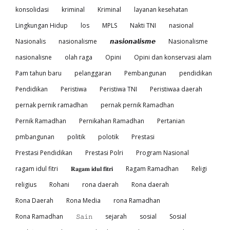
konsolidasi
kriminal
Kriminal
layanan kesehatan
Lingkungan Hidup
los
MPLS
Nakti TNI
nasional
Nasionalis
nasionalisme
𝙣𝙖𝙨𝙞𝙤𝙣𝙖𝙡𝙞𝙨𝙢𝙚
Nasionalisme
nasionalisne
olah raga
Opini
Opini dan konservasi alam
Pam tahun baru
pelanggaran
Pembangunan
pendidikan
Pendidikan
Peristiwa
Peristiwa TNI
Peristiwaa daerah
pernak pernik ramadhan
pernak pernik Ramadhan
Pernik Ramadhan
Pernikahan Ramadhan
Pertanian
pmbangunan
politik
polotik
Prestasi
Prestasi Pendidikan
Prestasi Polri
Program Nasional
ragam idul fitri
𝐑𝐚𝐠𝐚𝐦 𝐢𝐝𝐮𝐥 𝐟𝐢𝐭𝐫𝐢
Ragam Ramadhan
Religi
religius
Rohani
rona daerah
Rona daerah
Rona Daerah
Rona Media
rona Ramadhan
Rona Ramadhan
𝚂𝚊𝚒𝚗
sejarah
sosial
Sosial