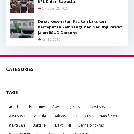
KPUD dan Bawaslu
Oktober 25, 2024
Dinas Kesehatan Pacitan Lakukan
Percepatan Pembangunan Gedung Rawat
Jalan RSUD Darsono
Juli 16, 2026
CATEGORIES
TAGS
adad
adv
𝐚𝐝𝐯
Adv
agustusan
aksi sosial
Aksi Sosial
Asusila
baksos
Baksos TNI
𝘉𝘢𝘬𝘵𝘪 𝘗𝘰𝘭𝘳𝘪
𝘣𝘢𝘬𝘵𝘪 𝘛𝘕𝘐
Bakti TNI
Baktii TNI
Berita birokrasi