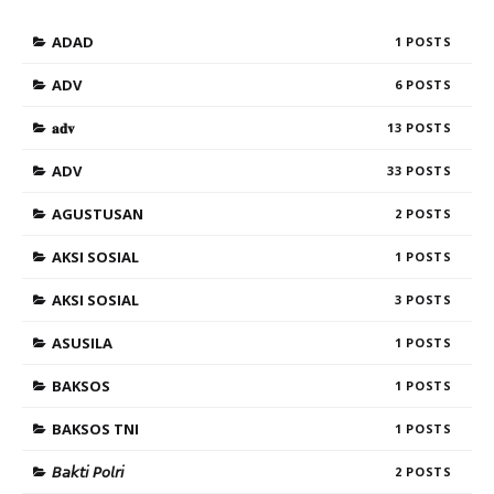
ADAD
1
ADV
6
𝐚𝐝𝐯
13
ADV
33
AGUSTUSAN
2
AKSI SOSIAL
1
AKSI SOSIAL
3
ASUSILA
1
BAKSOS
1
BAKSOS TNI
1
𝘉𝘢𝘬𝘵𝘪 𝘗𝘰𝘭𝘳𝘪
2