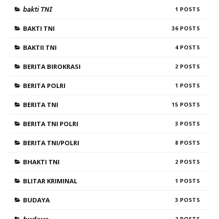
𝘣𝘢𝘬𝘵𝘪 𝘛𝘕𝘐
1
BAKTI TNI
36
BAKTII TNI
4
BERITA BIROKRASI
2
BERITA POLRI
1
BERITA TNI
15
BERITA TNI POLRI
3
BERITA TNI/POLRI
8
BHAKTI TNI
2
BLITAR KRIMINAL
1
BUDAYA
3
𝙗𝙪𝙙𝙖𝙮𝙖
2