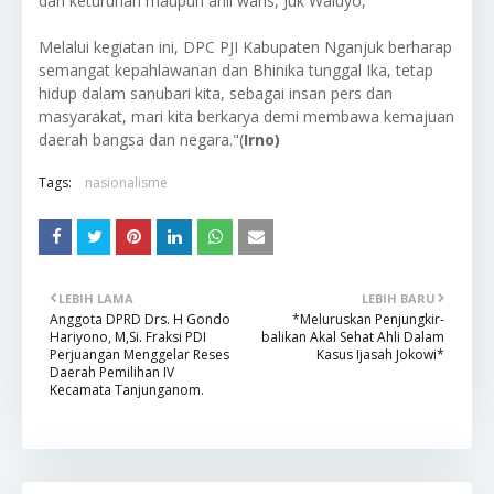
dari keturunan maupun ahli waris, Juk Waluyo,
Melalui kegiatan ini, DPC PJI Kabupaten Nganjuk berharap
semangat kepahlawanan dan Bhinika tunggal Ika, tetap
hidup dalam sanubari kita, sebagai insan pers dan
masyarakat, mari kita berkarya demi membawa kemajuan
daerah bangsa dan negara."(
Irno)
Tags:
nasionalisme
LEBIH LAMA
LEBIH BARU
Anggota DPRD Drs. H Gondo
*Meluruskan Penjungkir-
Hariyono, M,Si. Fraksi PDI
balikan Akal Sehat Ahli Dalam
Perjuangan Menggelar Reses
Kasus Ijasah Jokowi*
Daerah Pemilihan IV
Kecamata Tanjunganom.