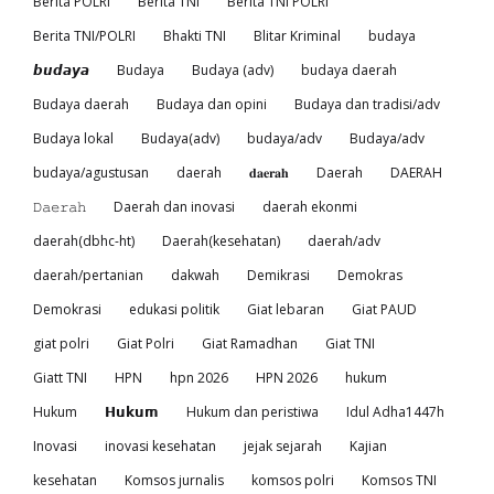
Berita POLRI
Berita TNI
Berita TNI POLRI
Berita TNI/POLRI
Bhakti TNI
Blitar Kriminal
budaya
𝙗𝙪𝙙𝙖𝙮𝙖
Budaya
Budaya (adv)
budaya daerah
Budaya daerah
Budaya dan opini
Budaya dan tradisi/adv
Budaya lokal
Budaya(adv)
budaya/adv
Budaya/adv
budaya/agustusan
daerah
𝐝𝐚𝐞𝐫𝐚𝐡
Daerah
DAERAH
𝙳𝚊𝚎𝚛𝚊𝚑
Daerah dan inovasi
daerah ekonmi
daerah(dbhc-ht)
Daerah(kesehatan)
daerah/adv
daerah/pertanian
dakwah
Demikrasi
Demokras
Demokrasi
edukasi politik
Giat lebaran
Giat PAUD
giat polri
Giat Polri
Giat Ramadhan
Giat TNI
Giatt TNI
HPN
hpn 2026
HPN 2026
hukum
Hukum
𝗛𝘂𝗸𝘂𝗺
Hukum dan peristiwa
Idul Adha1447h
Inovasi
inovasi kesehatan
jejak sejarah
Kajian
kesehatan
Komsos jurnalis
komsos polri
Komsos TNI