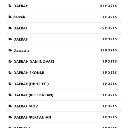
DAERAH
54
𝐝𝐚𝐞𝐫𝐚𝐡
4
DAERAH
65
DAERAH
1
𝙳𝚊𝚎𝚛𝚊𝚑
19
DAERAH DAN INOVASI
1
DAERAH EKONMI
1
DAERAH(DBHC-HT)
1
DAERAH(KESEHATAN)
1
DAERAH/ADV
1
DAERAH/PERTANIAN
1