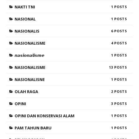
NAKTI TNI
1
NASIONAL
1
NASIONALIS
6
NASIONALISME
4
𝙣𝙖𝙨𝙞𝙤𝙣𝙖𝙡𝙞𝙨𝙢𝙚
1
NASIONALISME
13
NASIONALISNE
1
OLAH RAGA
2
OPINI
3
OPINI DAN KONSERVASI ALAM
1
PAM TAHUN BARU
1