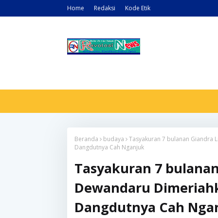
Home
Redaksi
Kode Etik
Beranda
budaya
Tasyakuran 7 bulanan Giandra 
Dangdutnya Cah Nganjuk
Tasyakuran 7 bulanan
Dewandaru Dimeriahk
Dangdutnya Cah Nga