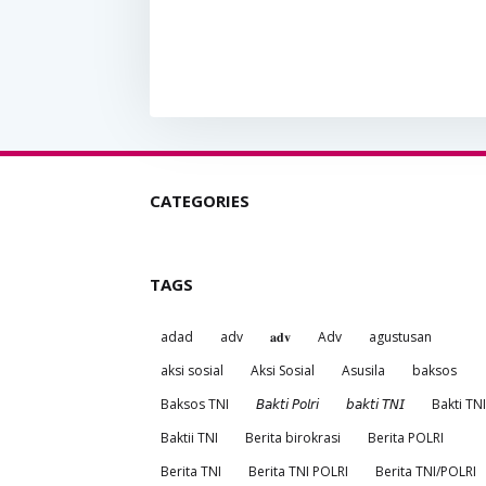
CATEGORIES
TAGS
adad
adv
𝐚𝐝𝐯
Adv
agustusan
aksi sosial
Aksi Sosial
Asusila
baksos
Baksos TNI
𝘉𝘢𝘬𝘵𝘪 𝘗𝘰𝘭𝘳𝘪
𝘣𝘢𝘬𝘵𝘪 𝘛𝘕𝘐
Bakti TNI
Baktii TNI
Berita birokrasi
Berita POLRI
Berita TNI
Berita TNI POLRI
Berita TNI/POLRI