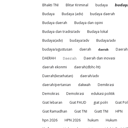
Bhakti TNI
Blitar Kriminal
budaya
𝙗𝙪𝙙𝙖𝙮
Budaya
Budaya (adv)
budaya daerah
Budaya daerah
Budaya dan opini
Budaya dan tradisi/adv
Budaya lokal
Budaya(adv)
budaya/adv
Budaya/adv
budaya/agustusan
daerah
𝐝𝐚𝐞𝐫𝐚𝐡
Daerah
DAERAH
𝙳𝚊𝚎𝚛𝚊𝚑
Daerah dan inovasi
daerah ekonmi
daerah(dbhc-ht)
Daerah(kesehatan)
daerah/adv
daerah/pertanian
dakwah
Demikrasi
Demokras
Demokrasi
edukasi politik
Giat lebaran
Giat PAUD
giat polri
Giat Pol
Giat Ramadhan
Giat TNI
Giatt TNI
HPN
hpn 2026
HPN 2026
hukum
Hukum