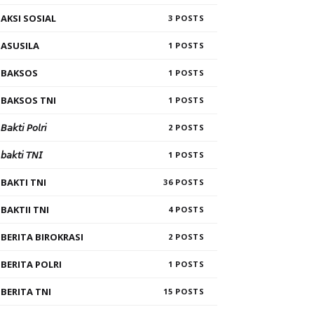
AKSI SOSIAL
3
ASUSILA
1
BAKSOS
1
BAKSOS TNI
1
𝘉𝘢𝘬𝘵𝘪 𝘗𝘰𝘭𝘳𝘪
2
𝘣𝘢𝘬𝘵𝘪 𝘛𝘕𝘐
1
BAKTI TNI
36
BAKTII TNI
4
BERITA BIROKRASI
2
BERITA POLRI
1
BERITA TNI
15