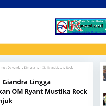
Lingga Dewandaru Dimeriahkan OM Ryant Mustika Rock
 Giandra Lingga
an OM Ryant Mustika Rock
njuk