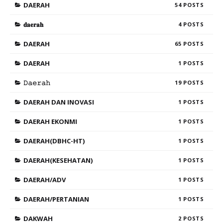
DAERAH
54
𝐝𝐚𝐞𝐫𝐚𝐡
4
DAERAH
65
DAERAH
1
𝙳𝚊𝚎𝚛𝚊𝚑
19
DAERAH DAN INOVASI
1
DAERAH EKONMI
1
DAERAH(DBHC-HT)
1
DAERAH(KESEHATAN)
1
DAERAH/ADV
1
DAERAH/PERTANIAN
1
DAKWAH
2