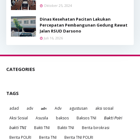
Oktober 25, 2024
Dinas Kesehatan Pacitan Lakukan
Percepatan Pembangunan Gedung Rawat
Jalan RSUD Darsono
Juli 16, 2026
CATEGORIES
TAGS
adad
adv
𝐚𝐝𝐯
Adv
agustusan
aksi sosial
Aksi Sosial
Asusila
baksos
Baksos TNI
𝘉𝘢𝘬𝘵𝘪 𝘗𝘰𝘭𝘳𝘪
𝘣𝘢𝘬𝘵𝘪 𝘛𝘕𝘐
Bakti TNI
Baktii TNI
Berita birokrasi
Berita POLRI
Berita TNI
Berita TNI POLRI