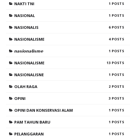
NAKTI TNI
1
NASIONAL
1
NASIONALIS
6
NASIONALISME
4
𝙣𝙖𝙨𝙞𝙤𝙣𝙖𝙡𝙞𝙨𝙢𝙚
1
NASIONALISME
13
NASIONALISNE
1
OLAH RAGA
2
OPINI
3
OPINI DAN KONSERVASI ALAM
1
PAM TAHUN BARU
1
PELANGGARAN
1