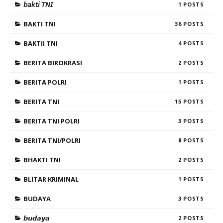
𝘣𝘢𝘬𝘵𝘪 𝘛𝘕𝘐
1
BAKTI TNI
36
BAKTII TNI
4
BERITA BIROKRASI
2
BERITA POLRI
1
BERITA TNI
15
BERITA TNI POLRI
3
BERITA TNI/POLRI
8
BHAKTI TNI
2
BLITAR KRIMINAL
1
BUDAYA
3
𝙗𝙪𝙙𝙖𝙮𝙖
2