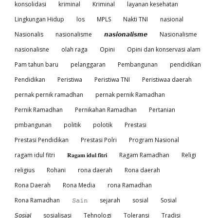
konsolidasi
kriminal
Kriminal
layanan kesehatan
Lingkungan Hidup
los
MPLS
Nakti TNI
nasional
Nasionalis
nasionalisme
𝙣𝙖𝙨𝙞𝙤𝙣𝙖𝙡𝙞𝙨𝙢𝙚
Nasionalisme
nasionalisne
olah raga
Opini
Opini dan konservasi alam
Pam tahun baru
pelanggaran
Pembangunan
pendidikan
Pendidikan
Peristiwa
Peristiwa TNI
Peristiwaa daerah
pernak pernik ramadhan
pernak pernik Ramadhan
Pernik Ramadhan
Pernikahan Ramadhan
Pertanian
pmbangunan
politik
polotik
Prestasi
Prestasi Pendidikan
Prestasi Polri
Program Nasional
ragam idul fitri
𝐑𝐚𝐠𝐚𝐦 𝐢𝐝𝐮𝐥 𝐟𝐢𝐭𝐫𝐢
Ragam Ramadhan
Religi
religius
Rohani
rona daerah
Rona daerah
Rona Daerah
Rona Media
rona Ramadhan
Rona Ramadhan
𝚂𝚊𝚒𝚗
sejarah
sosial
Sosial
𝘚𝘰𝘴𝘪𝘢𝘭
sosialisasi
Tehnologi
Toleransi
Tradisi