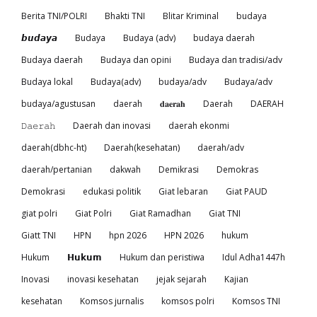
Berita TNI/POLRI
Bhakti TNI
Blitar Kriminal
budaya
𝙗𝙪𝙙𝙖𝙮𝙖
Budaya
Budaya (adv)
budaya daerah
Budaya daerah
Budaya dan opini
Budaya dan tradisi/adv
Budaya lokal
Budaya(adv)
budaya/adv
Budaya/adv
budaya/agustusan
daerah
𝐝𝐚𝐞𝐫𝐚𝐡
Daerah
DAERAH
𝙳𝚊𝚎𝚛𝚊𝚑
Daerah dan inovasi
daerah ekonmi
daerah(dbhc-ht)
Daerah(kesehatan)
daerah/adv
daerah/pertanian
dakwah
Demikrasi
Demokras
Demokrasi
edukasi politik
Giat lebaran
Giat PAUD
giat polri
Giat Polri
Giat Ramadhan
Giat TNI
Giatt TNI
HPN
hpn 2026
HPN 2026
hukum
Hukum
𝗛𝘂𝗸𝘂𝗺
Hukum dan peristiwa
Idul Adha1447h
Inovasi
inovasi kesehatan
jejak sejarah
Kajian
kesehatan
Komsos jurnalis
komsos polri
Komsos TNI