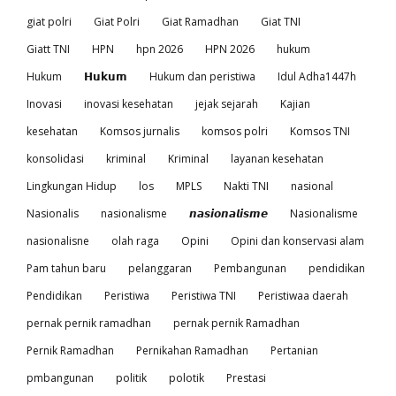
giat polri
Giat Polri
Giat Ramadhan
Giat TNI
Giatt TNI
HPN
hpn 2026
HPN 2026
hukum
Hukum
𝗛𝘂𝗸𝘂𝗺
Hukum dan peristiwa
Idul Adha1447h
Inovasi
inovasi kesehatan
jejak sejarah
Kajian
kesehatan
Komsos jurnalis
komsos polri
Komsos TNI
konsolidasi
kriminal
Kriminal
layanan kesehatan
Lingkungan Hidup
los
MPLS
Nakti TNI
nasional
Nasionalis
nasionalisme
𝙣𝙖𝙨𝙞𝙤𝙣𝙖𝙡𝙞𝙨𝙢𝙚
Nasionalisme
nasionalisne
olah raga
Opini
Opini dan konservasi alam
Pam tahun baru
pelanggaran
Pembangunan
pendidikan
Pendidikan
Peristiwa
Peristiwa TNI
Peristiwaa daerah
pernak pernik ramadhan
pernak pernik Ramadhan
Pernik Ramadhan
Pernikahan Ramadhan
Pertanian
pmbangunan
politik
polotik
Prestasi