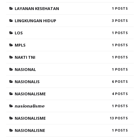
LAYANAN KESEHATAN
1
LINGKUNGAN HIDUP
3
LOS
1
MPLS
1
NAKTI TNI
1
NASIONAL
1
NASIONALIS
6
NASIONALISME
4
𝙣𝙖𝙨𝙞𝙤𝙣𝙖𝙡𝙞𝙨𝙢𝙚
1
NASIONALISME
13
NASIONALISNE
1