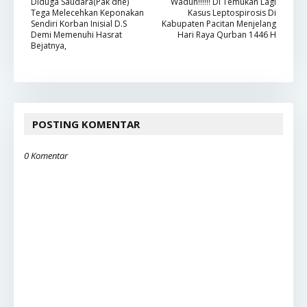
Diduga Saudara(Pak dhe)
Waduh!!!!!! Di Temukan Lagi
Tega Melecehkan Keponakan
Kasus Leptospirosis Di
Sendiri Korban Inisial D.S
Kabupaten Pacitan Menjelang
Demi Memenuhi Hasrat
Hari Raya Qurban 1446 H
Bejatnya,
POSTING KOMENTAR
0 Komentar