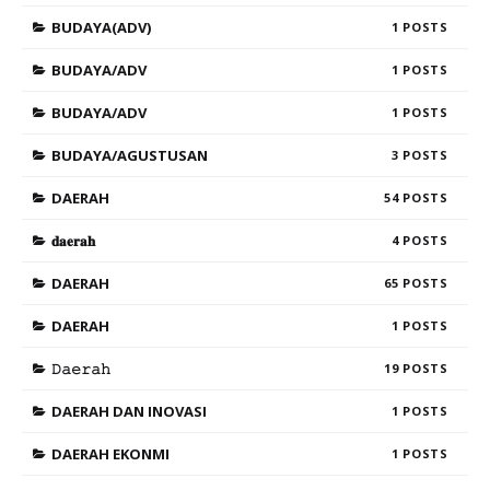
BUDAYA(ADV)
1
BUDAYA/ADV
1
BUDAYA/ADV
1
BUDAYA/AGUSTUSAN
3
DAERAH
54
𝐝𝐚𝐞𝐫𝐚𝐡
4
DAERAH
65
DAERAH
1
𝙳𝚊𝚎𝚛𝚊𝚑
19
DAERAH DAN INOVASI
1
DAERAH EKONMI
1