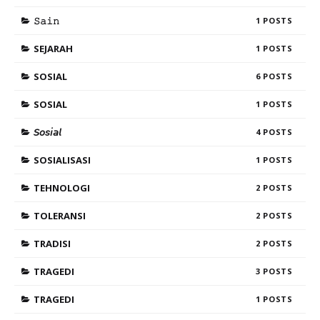
𝚂𝚊𝚒𝚗
1
SEJARAH
1
SOSIAL
6
SOSIAL
1
𝘚𝘰𝘴𝘪𝘢𝘭
4
SOSIALISASI
1
TEHNOLOGI
2
TOLERANSI
2
TRADISI
2
TRAGEDI
3
TRAGEDI
1