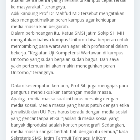
adalah berita berita yang menarik di kampus cepat tersiar
ke masyarakat,” terangnya.
Adik kandung Prof Dr Mahfud MD tersebut mengatakan
siap mengoptimalkan peran kampus agar kehidupan
media massa kian bergairah.
Dalam perbincangan itu, Ketua SMSI Jatim Sokip SH MH
mengatakan bahwa kampus Unitomo bisa berperan untuk
membimbing para wartawan agar lebih profesional dalam
bekerja. “Kegiatan Uji Kompetensi Wartawan di kampus
Unitomo yang sudah berjalan sudah bagus. Dan saya
yakin pertemuan ini akan makin meneguhkan peran
Unitomo,” terangnya.
Dalam kesempatan kemarin, Prof Siti juga mengajak para
pengurus mendiskusikan tantangan media massa.
Apalagi, media massa saat ini harus bersaing dengan
media sosial. Media massa yang harus patuh dengan etika
jurnalistik dan UU Pers harus beradu dengan media sosial
yang gencar tanpa etika. “Jadilah di media sosial yang
banyak diproduksi adalah konten pornografi. Sedangkan,
media massa sangat berhati-hati dengan itu semua,” kata
Sekretaris SMSI Jatim Tarmuji Talmacsi MIKom