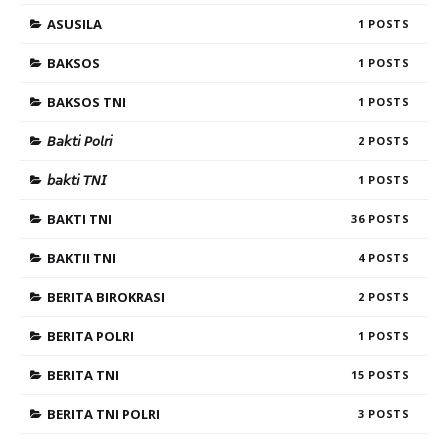
ASUSILA
1
BAKSOS
1
BAKSOS TNI
1
𝘉𝘢𝘬𝘵𝘪 𝘗𝘰𝘭𝘳𝘪
2
𝘣𝘢𝘬𝘵𝘪 𝘛𝘕𝘐
1
BAKTI TNI
36
BAKTII TNI
4
BERITA BIROKRASI
2
BERITA POLRI
1
BERITA TNI
15
BERITA TNI POLRI
3