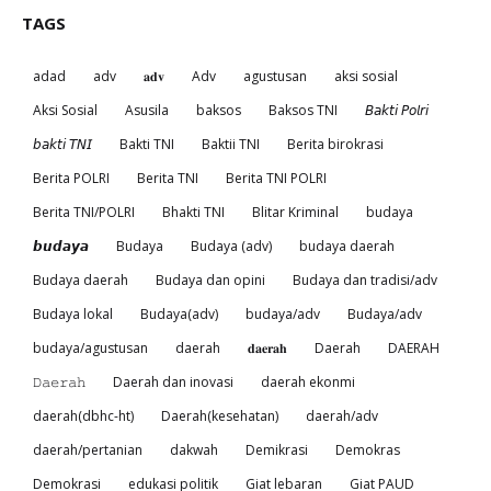
TAGS
adad
adv
𝐚𝐝𝐯
Adv
agustusan
aksi sosial
Aksi Sosial
Asusila
baksos
Baksos TNI
𝘉𝘢𝘬𝘵𝘪 𝘗𝘰𝘭𝘳𝘪
𝘣𝘢𝘬𝘵𝘪 𝘛𝘕𝘐
Bakti TNI
Baktii TNI
Berita birokrasi
Berita POLRI
Berita TNI
Berita TNI POLRI
Berita TNI/POLRI
Bhakti TNI
Blitar Kriminal
budaya
𝙗𝙪𝙙𝙖𝙮𝙖
Budaya
Budaya (adv)
budaya daerah
Budaya daerah
Budaya dan opini
Budaya dan tradisi/adv
Budaya lokal
Budaya(adv)
budaya/adv
Budaya/adv
budaya/agustusan
daerah
𝐝𝐚𝐞𝐫𝐚𝐡
Daerah
DAERAH
𝙳𝚊𝚎𝚛𝚊𝚑
Daerah dan inovasi
daerah ekonmi
daerah(dbhc-ht)
Daerah(kesehatan)
daerah/adv
daerah/pertanian
dakwah
Demikrasi
Demokras
Demokrasi
edukasi politik
Giat lebaran
Giat PAUD