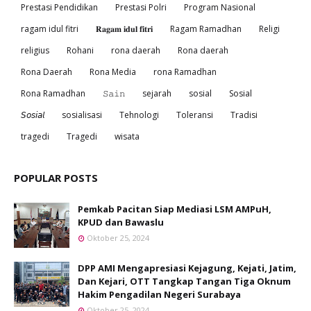
Prestasi Pendidikan
Prestasi Polri
Program Nasional
ragam idul fitri
𝐑𝐚𝐠𝐚𝐦 𝐢𝐝𝐮𝐥 𝐟𝐢𝐭𝐫𝐢
Ragam Ramadhan
Religi
religius
Rohani
rona daerah
Rona daerah
Rona Daerah
Rona Media
rona Ramadhan
Rona Ramadhan
𝚂𝚊𝚒𝚗
sejarah
sosial
Sosial
𝘚𝘰𝘴𝘪𝘢𝘭
sosialisasi
Tehnologi
Toleransi
Tradisi
tragedi
Tragedi
wisata
POPULAR POSTS
Pemkab Pacitan Siap Mediasi LSM AMPuH,
KPUD dan Bawaslu
Oktober 25, 2024
DPP AMI Mengapresiasi Kejagung, Kejati, Jatim,
Dan Kejari, OTT Tangkap Tangan Tiga Oknum
Hakim Pengadilan Negeri Surabaya
Oktober 25, 2024