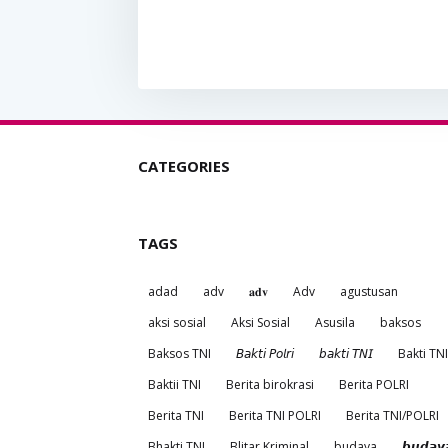
CATEGORIES
TAGS
adad
adv
𝐚𝐝𝐯
Adv
agustusan
aksi sosial
Aksi Sosial
Asusila
baksos
Baksos TNI
𝘉𝘢𝘬𝘵𝘪 𝘗𝘰𝘭𝘳𝘪
𝘣𝘢𝘬𝘵𝘪 𝘛𝘕𝘐
Bakti TNI
Baktii TNI
Berita birokrasi
Berita POLRI
Berita TNI
Berita TNI POLRI
Berita TNI/POLRI
Bhakti TNI
Blitar Kriminal
budaya
𝙗𝙪𝙙𝙖𝙮