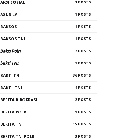
AKSI SOSIAL
3
ASUSILA
1
BAKSOS
1
BAKSOS TNI
1
𝘉𝘢𝘬𝘵𝘪 𝘗𝘰𝘭𝘳𝘪
2
𝘣𝘢𝘬𝘵𝘪 𝘛𝘕𝘐
1
BAKTI TNI
36
BAKTII TNI
4
BERITA BIROKRASI
2
BERITA POLRI
1
BERITA TNI
15
BERITA TNI POLRI
3