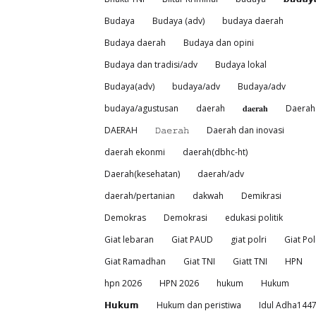
Budaya
Budaya (adv)
budaya daerah
Budaya daerah
Budaya dan opini
Budaya dan tradisi/adv
Budaya lokal
Budaya(adv)
budaya/adv
Budaya/adv
budaya/agustusan
daerah
𝐝𝐚𝐞𝐫𝐚𝐡
Daerah
DAERAH
𝙳𝚊𝚎𝚛𝚊𝚑
Daerah dan inovasi
daerah ekonmi
daerah(dbhc-ht)
Daerah(kesehatan)
daerah/adv
daerah/pertanian
dakwah
Demikrasi
Demokras
Demokrasi
edukasi politik
Giat lebaran
Giat PAUD
giat polri
Giat Pol
Giat Ramadhan
Giat TNI
Giatt TNI
HPN
hpn 2026
HPN 2026
hukum
Hukum
𝗛𝘂𝗸𝘂𝗺
Hukum dan peristiwa
Idul Adha144