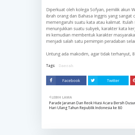
Diperkuat oleh kolega Sofyan, pemilik aku
ibrah orang dan Bahasa Inggris yang sangat c
memengaruhi suatu kata atau kalimat. Itulah 
menunjukkan suatu subyek, karakter kata kerj
ini kemudian membentuk karakter masyaraka
menjadi salah satu pemimpin peradaban sel
Untung ada makodim, agar tidak terhanyut, 86
Tags:
𝙳𝚊𝚎𝚛𝚊𝚑
Facebook
Twitter
LEBIH LAMA
Parade Jaranan Dan Reok Hiasi Acara Bersih Dusu
Hari Ulang Tahun Republik Indonesia ke 80