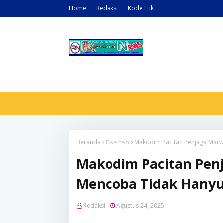
Home
Redaksi
Kode Etik
Beranda
𝙳𝚊𝚎𝚛𝚊𝚑
Makodim Pacitan Penjaga Marwa
Makodim Pacitan Penj
Mencoba Tidak Hanyu
Redaksi
Agustus 24, 2025