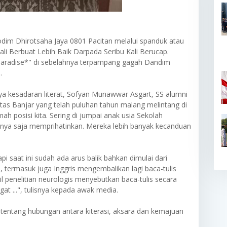
dim Dhirotsaha Jaya 0801 Pacitan melalui spanduk atau
li Berbuat Lebih Baik Darpada Seribu Kali Berucap.
 Paradise*" di sebelahnya terpampang gagah Dandim
.
gnya kesadaran literat, Sofyan Munawwar Asgart, SS alumni
as Banjar yang telah puluhan tahun malang melintang di
mah posisi kita. Sering di jumpai anak usia Sekolah
ya saja memprihatinkan. Mereka lebih banyak kecanduan
tapi saat ini sudah ada arus balik bahkan dimulai dari
 termasuk juga Inggris mengembalikan lagi baca-tulis
il penelitian neurologis menyebutkan baca-tulis secara
at ...", tulisnya kepada awak media.
tentang hubungan antara kiterasi, aksara dan kemajuan