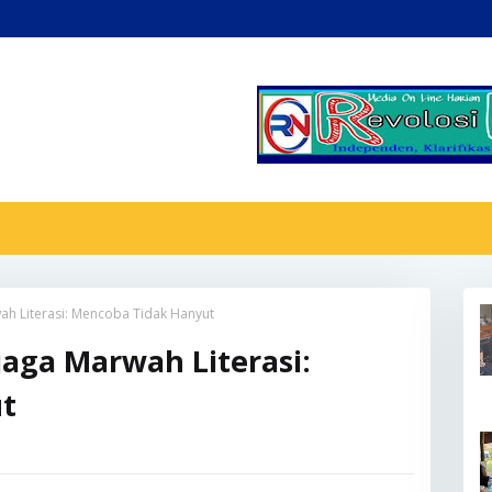
h Literasi: Mencoba Tidak Hanyut
aga Marwah Literasi:
t