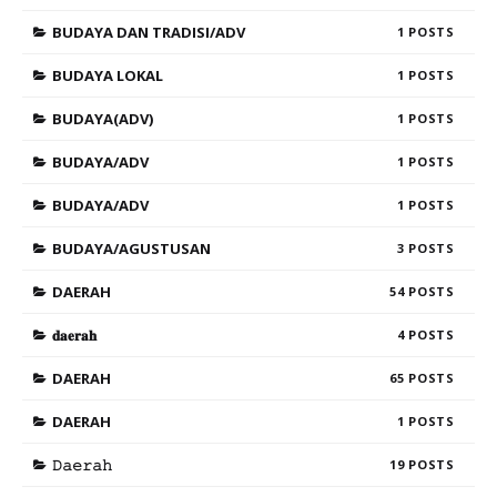
BUDAYA DAN TRADISI/ADV
1
BUDAYA LOKAL
1
BUDAYA(ADV)
1
BUDAYA/ADV
1
BUDAYA/ADV
1
BUDAYA/AGUSTUSAN
3
DAERAH
54
𝐝𝐚𝐞𝐫𝐚𝐡
4
DAERAH
65
DAERAH
1
𝙳𝚊𝚎𝚛𝚊𝚑
19