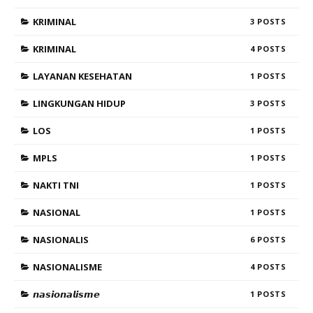
KRIMINAL
3
KRIMINAL
4
LAYANAN KESEHATAN
1
LINGKUNGAN HIDUP
3
LOS
1
MPLS
1
NAKTI TNI
1
NASIONAL
1
NASIONALIS
6
NASIONALISME
4
𝙣𝙖𝙨𝙞𝙤𝙣𝙖𝙡𝙞𝙨𝙢𝙚
1