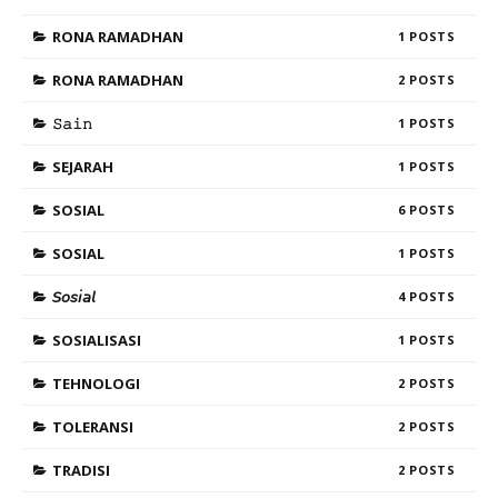
RONA RAMADHAN
1
RONA RAMADHAN
2
𝚂𝚊𝚒𝚗
1
SEJARAH
1
SOSIAL
6
SOSIAL
1
𝘚𝘰𝘴𝘪𝘢𝘭
4
SOSIALISASI
1
TEHNOLOGI
2
TOLERANSI
2
TRADISI
2