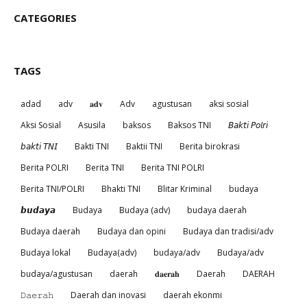
CATEGORIES
TAGS
adad
adv
𝐚𝐝𝐯
Adv
agustusan
aksi sosial
Aksi Sosial
Asusila
baksos
Baksos TNI
𝘉𝘢𝘬𝘵𝘪 𝘗𝘰𝘭𝘳𝘪
𝘣𝘢𝘬𝘵𝘪 𝘛𝘕𝘐
Bakti TNI
Baktii TNI
Berita birokrasi
Berita POLRI
Berita TNI
Berita TNI POLRI
Berita TNI/POLRI
Bhakti TNI
Blitar Kriminal
budaya
𝙗𝙪𝙙𝙖𝙮𝙖
Budaya
Budaya (adv)
budaya daerah
Budaya daerah
Budaya dan opini
Budaya dan tradisi/adv
Budaya lokal
Budaya(adv)
budaya/adv
Budaya/adv
budaya/agustusan
daerah
𝐝𝐚𝐞𝐫𝐚𝐡
Daerah
DAERAH
𝙳𝚊𝚎𝚛𝚊𝚑
Daerah dan inovasi
daerah ekonmi