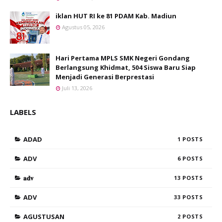
iklan HUT RI ke 81 PDAM Kab. Madiun
Agustus 05, 2026
Hari Pertama MPLS SMK Negeri Gondang
Berlangsung Khidmat, 504 Siswa Baru Siap
Menjadi Generasi Berprestasi
Juli 13, 2026
LABELS
ADAD
1
ADV
6
𝐚𝐝𝐯
13
ADV
33
AGUSTUSAN
2