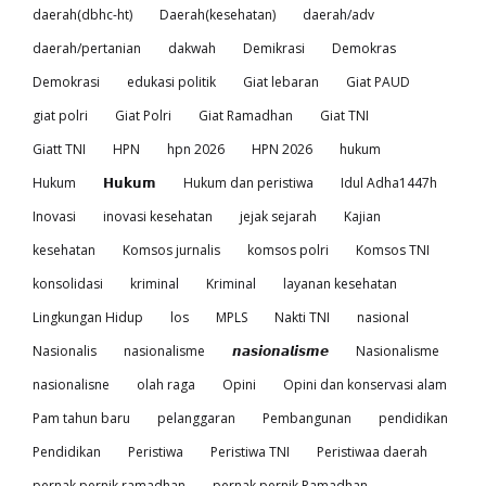
daerah(dbhc-ht)
Daerah(kesehatan)
daerah/adv
daerah/pertanian
dakwah
Demikrasi
Demokras
Demokrasi
edukasi politik
Giat lebaran
Giat PAUD
giat polri
Giat Polri
Giat Ramadhan
Giat TNI
Giatt TNI
HPN
hpn 2026
HPN 2026
hukum
Hukum
𝗛𝘂𝗸𝘂𝗺
Hukum dan peristiwa
Idul Adha1447h
Inovasi
inovasi kesehatan
jejak sejarah
Kajian
kesehatan
Komsos jurnalis
komsos polri
Komsos TNI
konsolidasi
kriminal
Kriminal
layanan kesehatan
Lingkungan Hidup
los
MPLS
Nakti TNI
nasional
Nasionalis
nasionalisme
𝙣𝙖𝙨𝙞𝙤𝙣𝙖𝙡𝙞𝙨𝙢𝙚
Nasionalisme
nasionalisne
olah raga
Opini
Opini dan konservasi alam
Pam tahun baru
pelanggaran
Pembangunan
pendidikan
Pendidikan
Peristiwa
Peristiwa TNI
Peristiwaa daerah
pernak pernik ramadhan
pernak pernik Ramadhan