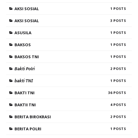
AKSI SOSIAL
1
AKSI SOSIAL
3
ASUSILA
1
BAKSOS
1
BAKSOS TNI
1
𝘉𝘢𝘬𝘵𝘪 𝘗𝘰𝘭𝘳𝘪
2
𝘣𝘢𝘬𝘵𝘪 𝘛𝘕𝘐
1
BAKTI TNI
36
BAKTII TNI
4
BERITA BIROKRASI
2
BERITA POLRI
1