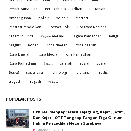
Pernik Ramadhan
Pernikahan Ramadhan
Pertanian
pmbangunan
politik
polotik
Prestasi
Prestasi Pendidikan
Prestasi Polri
Program Nasional
ragam idul fitri
𝐑𝐚𝐠𝐚𝐦 𝐢𝐝𝐮𝐥 𝐟𝐢𝐭𝐫𝐢
Ragam Ramadhan
Religi
religius
Rohani
rona daerah
Rona daerah
Rona Daerah
Rona Media
rona Ramadhan
Rona Ramadhan
𝚂𝚊𝚒𝚗
sejarah
sosial
Sosial
𝘚𝘰𝘴𝘪𝘢𝘭
sosialisasi
Tehnologi
Toleransi
Tradisi
tragedi
Tragedi
wisata
POPULAR POSTS
DPP AMI Mengapresiasi Kejagung, Kejati, Jatim,
Dan Kejari, OTT Tangkap Tangan Tiga Oknum
Hakim Pengadilan Negeri Surabaya
Oktober 25, 2024