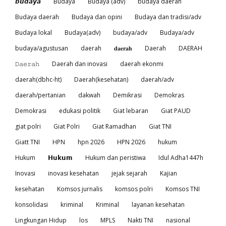
𝙗𝙪𝙙𝙖𝙮𝙖
Budaya
Budaya (adv)
budaya daerah
Budaya daerah
Budaya dan opini
Budaya dan tradisi/adv
Budaya lokal
Budaya(adv)
budaya/adv
Budaya/adv
budaya/agustusan
daerah
𝐝𝐚𝐞𝐫𝐚𝐡
Daerah
DAERAH
𝙳𝚊𝚎𝚛𝚊𝚑
Daerah dan inovasi
daerah ekonmi
daerah(dbhc-ht)
Daerah(kesehatan)
daerah/adv
daerah/pertanian
dakwah
Demikrasi
Demokras
Demokrasi
edukasi politik
Giat lebaran
Giat PAUD
giat polri
Giat Polri
Giat Ramadhan
Giat TNI
Giatt TNI
HPN
hpn 2026
HPN 2026
hukum
Hukum
𝗛𝘂𝗸𝘂𝗺
Hukum dan peristiwa
Idul Adha1447h
Inovasi
inovasi kesehatan
jejak sejarah
Kajian
kesehatan
Komsos jurnalis
komsos polri
Komsos TNI
konsolidasi
kriminal
Kriminal
layanan kesehatan
Lingkungan Hidup
los
MPLS
Nakti TNI
nasional