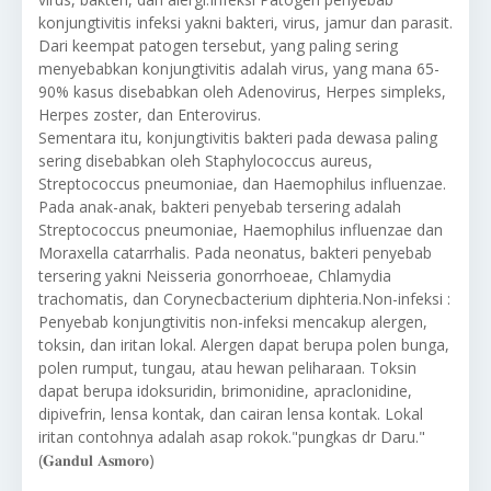
konjungtivitis infeksi yakni bakteri, virus, jamur dan parasit.
Dari keempat patogen tersebut, yang paling sering
menyebabkan konjungtivitis adalah virus, yang mana 65-
90% kasus disebabkan oleh Adenovirus, Herpes simpleks,
Herpes zoster, dan Enterovirus.
Sementara itu, konjungtivitis bakteri pada dewasa paling
sering disebabkan oleh Staphylococcus aureus,
Streptococcus pneumoniae, dan Haemophilus influenzae.
Pada anak-anak, bakteri penyebab tersering adalah
Streptococcus pneumoniae, Haemophilus influenzae dan
Moraxella catarrhalis. Pada neonatus, bakteri penyebab
tersering yakni Neisseria gonorrhoeae, Chlamydia
trachomatis, dan Corynecbacterium diphteria.Non-infeksi :
Penyebab konjungtivitis non-infeksi mencakup alergen,
toksin, dan iritan lokal. Alergen dapat berupa polen bunga,
polen rumput, tungau, atau hewan peliharaan. Toksin
dapat berupa idoksuridin, brimonidine, apraclonidine,
dipivefrin, lensa kontak, dan cairan lensa kontak. Lokal
iritan contohnya adalah asap rokok."pungkas dr Daru."
(𝐆𝐚𝐧𝐝𝐮𝐥 𝐀𝐬𝐦𝐨𝐫𝐨)