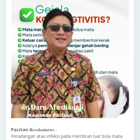
Pacitan
𝐑𝐞𝐯𝐨𝐥𝐨𝐬𝐢𝐧𝐞𝐰𝐬 -
Peradangan atau infeksi pada membran luar bola mata