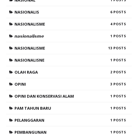
NASIONAL
NASIONALIS
6
NASIONALISME
4
𝙣𝙖𝙨𝙞𝙤𝙣𝙖𝙡𝙞𝙨𝙢𝙚
1
NASIONALISME
13
NASIONALISNE
1
OLAH RAGA
2
OPINI
3
OPINI DAN KONSERVASI ALAM
1
PAM TAHUN BARU
1
PELANGGARAN
1
PEMBANGUNAN
1