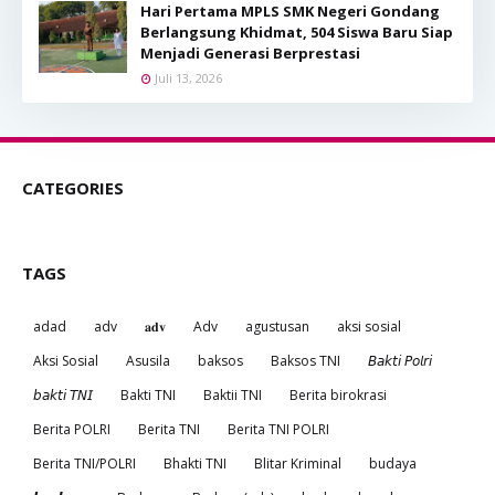
Hari Pertama MPLS SMK Negeri Gondang
Berlangsung Khidmat, 504 Siswa Baru Siap
Menjadi Generasi Berprestasi
Juli 13, 2026
CATEGORIES
TAGS
adad
adv
𝐚𝐝𝐯
Adv
agustusan
aksi sosial
Aksi Sosial
Asusila
baksos
Baksos TNI
𝘉𝘢𝘬𝘵𝘪 𝘗𝘰𝘭𝘳𝘪
𝘣𝘢𝘬𝘵𝘪 𝘛𝘕𝘐
Bakti TNI
Baktii TNI
Berita birokrasi
Berita POLRI
Berita TNI
Berita TNI POLRI
Berita TNI/POLRI
Bhakti TNI
Blitar Kriminal
budaya