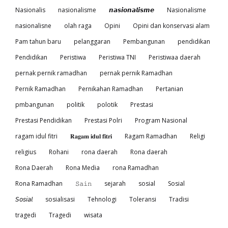
Nasionalis
nasionalisme
𝙣𝙖𝙨𝙞𝙤𝙣𝙖𝙡𝙞𝙨𝙢𝙚
Nasionalisme
nasionalisne
olah raga
Opini
Opini dan konservasi alam
Pam tahun baru
pelanggaran
Pembangunan
pendidikan
Pendidikan
Peristiwa
Peristiwa TNI
Peristiwaa daerah
pernak pernik ramadhan
pernak pernik Ramadhan
Pernik Ramadhan
Pernikahan Ramadhan
Pertanian
pmbangunan
politik
polotik
Prestasi
Prestasi Pendidikan
Prestasi Polri
Program Nasional
ragam idul fitri
𝐑𝐚𝐠𝐚𝐦 𝐢𝐝𝐮𝐥 𝐟𝐢𝐭𝐫𝐢
Ragam Ramadhan
Religi
religius
Rohani
rona daerah
Rona daerah
Rona Daerah
Rona Media
rona Ramadhan
Rona Ramadhan
𝚂𝚊𝚒𝚗
sejarah
sosial
Sosial
𝘚𝘰𝘴𝘪𝘢𝘭
sosialisasi
Tehnologi
Toleransi
Tradisi
tragedi
Tragedi
wisata