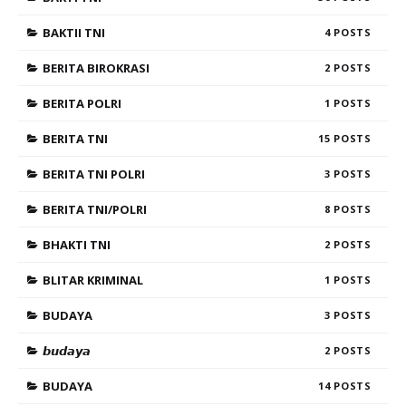
BAKTII TNI
4
BERITA BIROKRASI
2
BERITA POLRI
1
BERITA TNI
15
BERITA TNI POLRI
3
BERITA TNI/POLRI
8
BHAKTI TNI
2
BLITAR KRIMINAL
1
BUDAYA
3
𝙗𝙪𝙙𝙖𝙮𝙖
2
BUDAYA
14