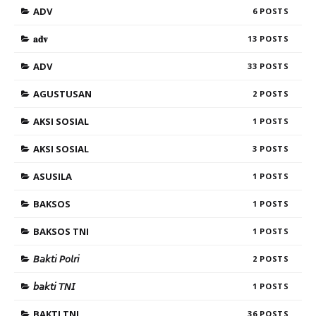
ADV
6
𝐚𝐝𝐯
13
ADV
33
AGUSTUSAN
2
AKSI SOSIAL
1
AKSI SOSIAL
3
ASUSILA
1
BAKSOS
1
BAKSOS TNI
1
𝘉𝘢𝘬𝘵𝘪 𝘗𝘰𝘭𝘳𝘪
2
𝘣𝘢𝘬𝘵𝘪 𝘛𝘕𝘐
1
BAKTI TNI
36