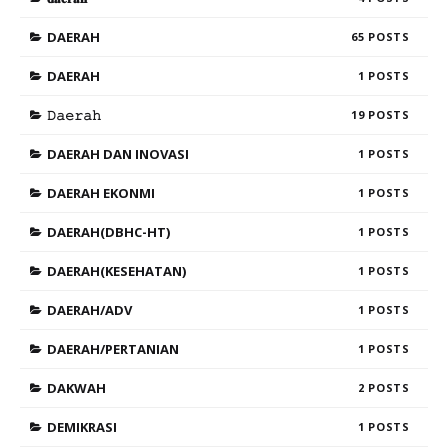
DAERAH
65
DAERAH
1
𝙳𝚊𝚎𝚛𝚊𝚑
19
DAERAH DAN INOVASI
1
DAERAH EKONMI
1
DAERAH(DBHC-HT)
1
DAERAH(KESEHATAN)
1
DAERAH/ADV
1
DAERAH/PERTANIAN
1
DAKWAH
2
DEMIKRASI
1