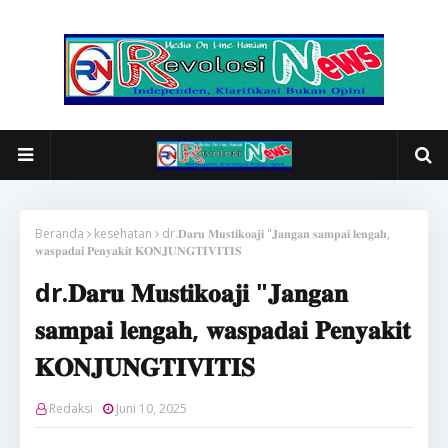
Beranda
kesehatan
dr.𝐃𝐚𝐫𝐮 𝐌𝐮𝐬𝐭𝐢𝐤𝐨𝐚𝐣𝐢 "𝐉𝐚𝐧𝐠𝐚𝐧 𝐬𝐚𝐦𝐩𝐚𝐢 𝐥𝐞𝐧𝐠𝐚𝐡,
𝐰𝐚𝐬𝐩𝐚𝐝𝐚𝐢 𝐏𝐞𝐧𝐲𝐚𝐤𝐢𝐭 𝐊𝐎𝐍𝐉𝐔𝐍𝐆𝐓𝐈𝐕𝐈𝐓𝐈𝐒
dr.𝐃𝐚𝐫𝐮 𝐌𝐮𝐬𝐭𝐢𝐤𝐨𝐚𝐣𝐢 "𝐉𝐚𝐧𝐠𝐚𝐧
𝐬𝐚𝐦𝐩𝐚𝐢 𝐥𝐞𝐧𝐠𝐚𝐡, 𝐰𝐚𝐬𝐩𝐚𝐝𝐚𝐢 𝐏𝐞𝐧𝐲𝐚𝐤𝐢𝐭
𝐊𝐎𝐍𝐉𝐔𝐍𝐆𝐓𝐈𝐕𝐈𝐓𝐈𝐒
Redaksi
Juni 10, 2025