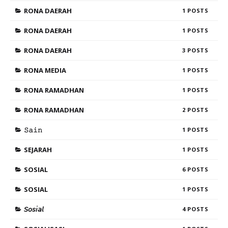
RONA DAERAH
1
RONA DAERAH
1
RONA DAERAH
3
RONA MEDIA
1
RONA RAMADHAN
1
RONA RAMADHAN
2
𝚂𝚊𝚒𝚗
1
SEJARAH
1
SOSIAL
6
SOSIAL
1
𝘚𝘰𝘴𝘪𝘢𝘭
4