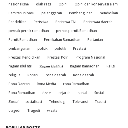
nasionalisne
olah raga
Opini
Opini dan konservasi alam
Pam tahun baru
pelanggaran
Pembangunan
pendidikan
Pendidikan
Peristiwa
Peristiwa TNI
Peristiwaa daerah
pernak pernik ramadhan
pernak pernik Ramadhan
Pernik Ramadhan
Pernikahan Ramadhan
Pertanian
pmbangunan
politik
polotik
Prestasi
Prestasi Pendidikan
Prestasi Polri
Program Nasional
ragam idul fitri
𝐑𝐚𝐠𝐚𝐦 𝐢𝐝𝐮𝐥 𝐟𝐢𝐭𝐫𝐢
Ragam Ramadhan
Religi
religius
Rohani
rona daerah
Rona daerah
Rona Daerah
Rona Media
rona Ramadhan
Rona Ramadhan
𝚂𝚊𝚒𝚗
sejarah
sosial
Sosial
𝘚𝘰𝘴𝘪𝘢𝘭
sosialisasi
Tehnologi
Toleransi
Tradisi
tragedi
Tragedi
wisata
POPULAR POSTS