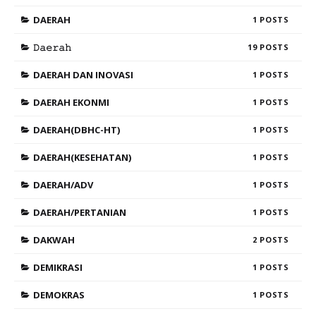
DAERAH
1
𝙳𝚊𝚎𝚛𝚊𝚑
19
DAERAH DAN INOVASI
1
DAERAH EKONMI
1
DAERAH(DBHC-HT)
1
DAERAH(KESEHATAN)
1
DAERAH/ADV
1
DAERAH/PERTANIAN
1
DAKWAH
2
DEMIKRASI
1
DEMOKRAS
1