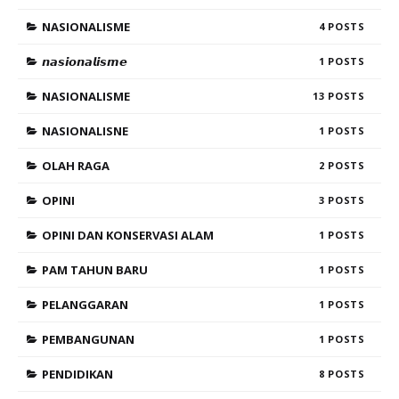
NASIONALISME
4
𝙣𝙖𝙨𝙞𝙤𝙣𝙖𝙡𝙞𝙨𝙢𝙚
1
NASIONALISME
13
NASIONALISNE
1
OLAH RAGA
2
OPINI
3
OPINI DAN KONSERVASI ALAM
1
PAM TAHUN BARU
1
PELANGGARAN
1
PEMBANGUNAN
1
PENDIDIKAN
8