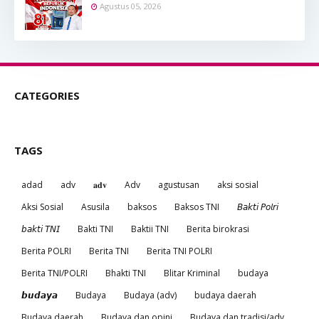
Agustus 05, 2026
CATEGORIES
TAGS
adad
adv
𝐚𝐝𝐯
Adv
agustusan
aksi sosial
Aksi Sosial
Asusila
baksos
Baksos TNI
𝘉𝘢𝘬𝘵𝘪 𝘗𝘰𝘭𝘳𝘪
𝘣𝘢𝘬𝘵𝘪 𝘛𝘕𝘐
Bakti TNI
Baktii TNI
Berita birokrasi
Berita POLRI
Berita TNI
Berita TNI POLRI
Berita TNI/POLRI
Bhakti TNI
Blitar Kriminal
budaya
𝙗𝙪𝙙𝙖𝙮𝙖
Budaya
Budaya (adv)
budaya daerah
Budaya daerah
Budaya dan opini
Budaya dan tradisi/adv