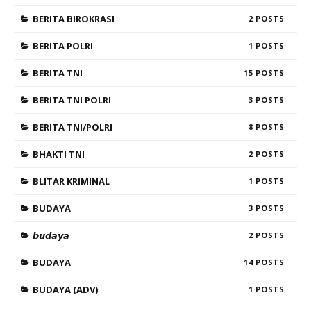
BERITA BIROKRASI
2
BERITA POLRI
1
BERITA TNI
15
BERITA TNI POLRI
3
BERITA TNI/POLRI
8
BHAKTI TNI
2
BLITAR KRIMINAL
1
BUDAYA
3
𝙗𝙪𝙙𝙖𝙮𝙖
2
BUDAYA
14
BUDAYA (ADV)
1