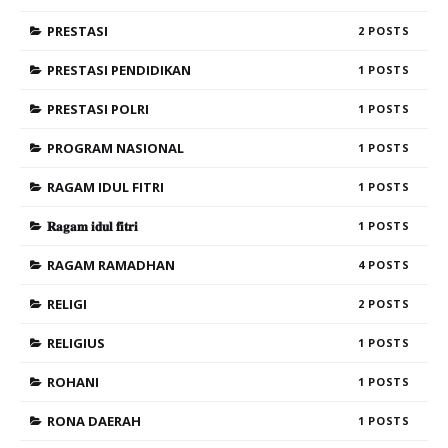
PRESTASI
2
PRESTASI PENDIDIKAN
1
PRESTASI POLRI
1
PROGRAM NASIONAL
1
RAGAM IDUL FITRI
1
𝐑𝐚𝐠𝐚𝐦 𝐢𝐝𝐮𝐥 𝐟𝐢𝐭𝐫𝐢
1
RAGAM RAMADHAN
4
RELIGI
2
RELIGIUS
1
ROHANI
1
RONA DAERAH
1