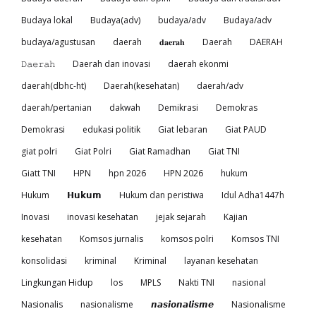
Budaya lokal
Budaya(adv)
budaya/adv
Budaya/adv
budaya/agustusan
daerah
𝐝𝐚𝐞𝐫𝐚𝐡
Daerah
DAERAH
𝙳𝚊𝚎𝚛𝚊𝚑
Daerah dan inovasi
daerah ekonmi
daerah(dbhc-ht)
Daerah(kesehatan)
daerah/adv
daerah/pertanian
dakwah
Demikrasi
Demokras
Demokrasi
edukasi politik
Giat lebaran
Giat PAUD
giat polri
Giat Polri
Giat Ramadhan
Giat TNI
Giatt TNI
HPN
hpn 2026
HPN 2026
hukum
Hukum
𝗛𝘂𝗸𝘂𝗺
Hukum dan peristiwa
Idul Adha1447h
Inovasi
inovasi kesehatan
jejak sejarah
Kajian
kesehatan
Komsos jurnalis
komsos polri
Komsos TNI
konsolidasi
kriminal
Kriminal
layanan kesehatan
Lingkungan Hidup
los
MPLS
Nakti TNI
nasional
Nasionalis
nasionalisme
𝙣𝙖𝙨𝙞𝙤𝙣𝙖𝙡𝙞𝙨𝙢𝙚
Nasionalisme