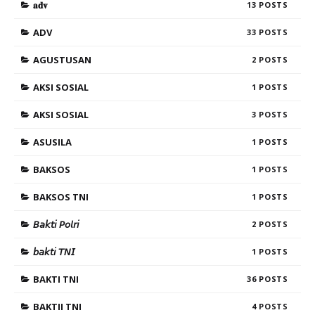
𝐚𝐝𝐯
13
ADV
33
AGUSTUSAN
2
AKSI SOSIAL
1
AKSI SOSIAL
3
ASUSILA
1
BAKSOS
1
BAKSOS TNI
1
𝘉𝘢𝘬𝘵𝘪 𝘗𝘰𝘭𝘳𝘪
2
𝘣𝘢𝘬𝘵𝘪 𝘛𝘕𝘐
1
BAKTI TNI
36
BAKTII TNI
4